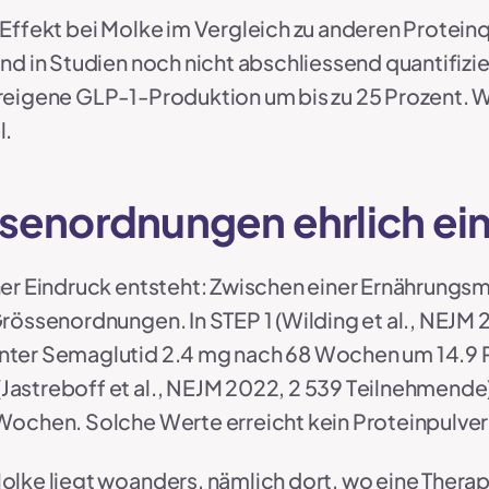
Effekt bei Molke im Vergleich zu anderen Proteinquel
und in Studien noch nicht abschliessend quantifizi
reigene GLP-1-Produktion um bis zu 25 Prozent. 
l.
senordnungen ehrlich ei
her Eindruck entsteht: Zwischen einer Ernährun
rössenordnungen. In STEP 1 (Wilding et al., NEJM 
ter Semaglutid 2.4 mg nach 68 Wochen um 14.9 P
astreboff et al., NEJM 2022, 2 539 Teilnehmende) 
Wochen. Solche Werte erreicht kein Proteinpulver
lke liegt woanders, nämlich dort, wo eine Therapi