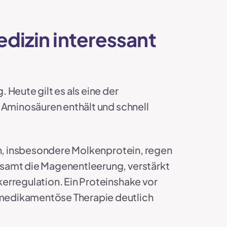
dizin interessant
Heute gilt es als eine der
n Aminosäuren enthält und schnell
ten, insbesondere Molkenprotein, regen
gsamt die Magenentleerung, verstärkt
erregulation. Ein Proteinshake vor
 medikamentöse Therapie deutlich