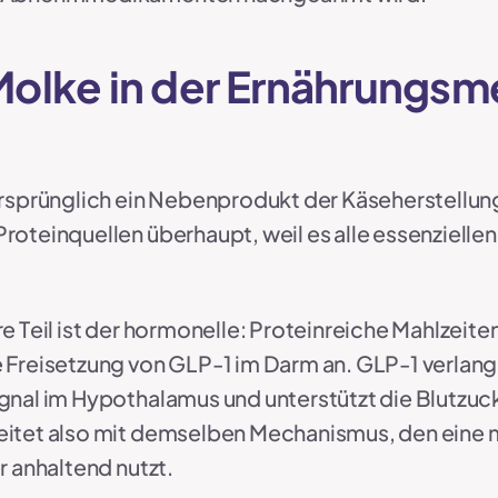
lke in der Ernährungsme
rsprünglich ein Nebenprodukt der Käseherstellung. 
roteinquellen überhaupt, weil es alle essenzielle
re Teil ist der hormonelle: Proteinreiche Mahlzei
 Freisetzung von GLP-1 im Darm an. GLP-1 verlan
gnal im Hypothalamus und unterstützt die Blutzuck
eitet also mit demselben Mechanismus, den eine
r anhaltend nutzt.