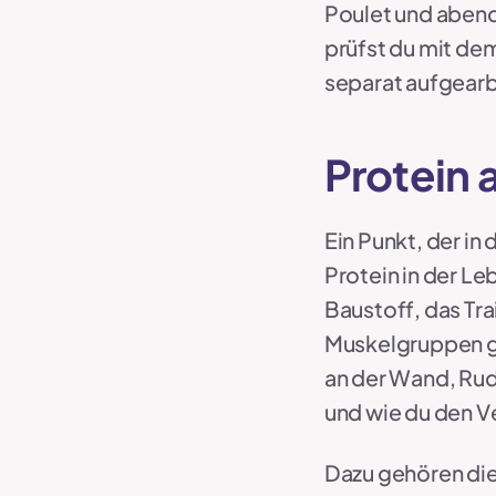
Poulet und abends
prüfst du mit de
separat aufgearb
Protein 
Ein Punkt, der in
Protein in der Le
Baustoff, das Tra
Muskelgruppen ge
an der Wand, Rud
und wie du den Ve
Dazu gehören die