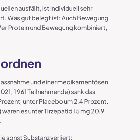
len ausfällt, ist individuell sehr
ert. Was gut belegt ist: Auch Bewegung
Wer Protein und Bewegung kombiniert,
nordnen
gsmassnahme und einer medikamentösen
2021, 1 961 Teilnehmende) sank das
rozent, unter Placebo um 2.4 Prozent.
waren es unter Tirzepatid 15 mg 20.9
.
e sonst Substanz verliert: