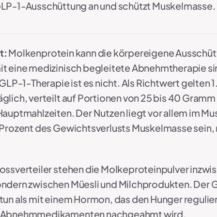
LP-1-Ausschüttung an und schützt Muskelmasse. 
t:
Molkenprotein kann die körpereigene Ausschü
t eine medizinisch begleitete Abnehmtherapie sinnv
 GLP-1-Therapie ist es nicht. Als Richtwert gelten
lich, verteilt auf Portionen von 25 bis 40 Gramm 
Hauptmahlzeiten. Der Nutzen liegt vor allem im
 Prozent des Gewichtsverlusts Muskelmasse sein, mi
ossverteiler stehen die Molkeproteinpulver inzwis
ndern zwischen Müesli und Milchprodukten. Der G
tun als mit einem Hormon, das den Hunger regulie
n Abnehmmedikamenten nachgeahmt wird.