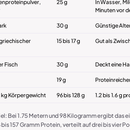
enproteinpulver,
25 g
In Wasser, Mil
r
Minuten vor d
ark
30 g
Günstige Alte
 griechischer
15 bis 17 g
Gut als Zwisc
er Fisch
30 g
Deckt eine Ha
19 g
Proteinreicher
0 kg Körpergewicht
96 bis 128 g
1.2 bis 1.6 g pr
l: Bei 1.75 Metern und 98 Kilogramm ergibt das ei
 bis 157 Gramm Protein, verteilt auf drei bis vier