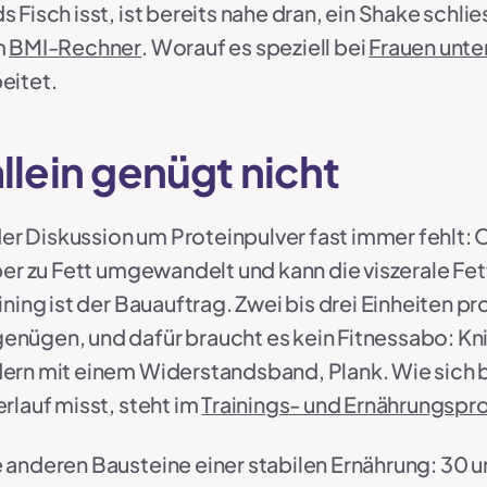
 Fisch isst, ist bereits nahe dran, ein Shake schl
m
BMI-Rechner
. Worauf es speziell bei
Frauen unte
eitet.
allein genügt nicht
 der Diskussion um Proteinpulver fast immer fehlt:
ber zu Fett umgewandelt und kann die viszerale Fe
ining ist der Bauauftrag. Zwei bis drei Einheiten 
nügen, und dafür braucht es kein Fitnessabo: Kni
ern mit einem Widerstandsband, Plank. Wie sich b
rlauf misst, steht im
Trainings- und Ernährungspr
 anderen Bausteine einer stabilen Ernährung: 30 