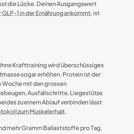
iesst die Lücke. Deinen Ausgangswert
r GLP-1 in der Ernährung ankommt
, ist
 Ohne Krafttraining wird überschüssiges
ttmasse sogar erhöhen. Protein ist der
pro Woche mit den grossen
ebeugen, Ausfallschritte, Liegestütze
eides zu einem Ablauf verbinden lässt
otokoll zum Muskelerhalt
.
und mehr Gramm Ballaststoffe pro Tag,