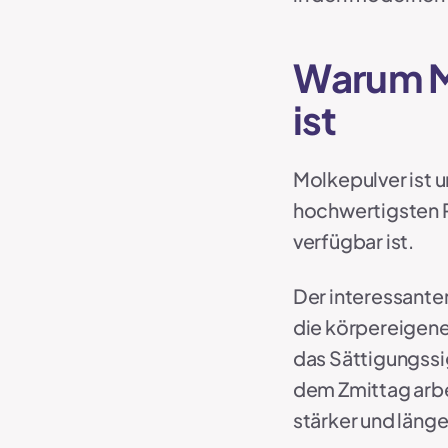
Warum Mo
ist
Molkepulver ist u
hochwertigsten P
verfügbar ist.
Der interessante
die körpereigene
das Sättigungssi
dem Zmittag arb
stärker und länge