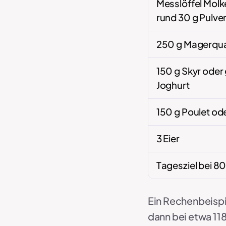
Messlöffel Molk
rund 30 g Pulve
250 g Magerqu
150 g Skyr oder
Joghurt
150 g Poulet od
3 Eier
Tagesziel bei 8
Ein Rechenbeispie
dann bei etwa 118