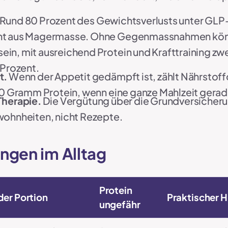
Rund 80 Prozent des Gewichtsverlusts unter GLP
nt aus Magermasse. Ohne Gegenmassnahmen könne
in, mit ausreichend Protein und Krafttraining zwe
 Prozent.
t.
Wenn der Appetit gedämpft ist, zählt Nährstoffd
 40 Gramm Protein, wenn eine ganze Mahlzeit gera
Therapie.
Die Vergütung über die Grundversicherun
wohnheiten, nicht Rezepte.
ngen im Alltag
Protein
der Portion
Praktischer 
ungefähr