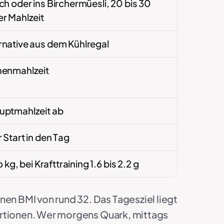
ch oder ins Birchermüesli, 20 bis 30
er Mahlzeit
rnative aus dem Kühlregal
henmahlzeit
uptmahlzeit ab
 Start in den Tag
o kg, bei Krafttraining 1.6 bis 2.2 g
nen BMI von rund 32. Das Tagesziel liegt
 Portionen. Wer morgens Quark, mittags