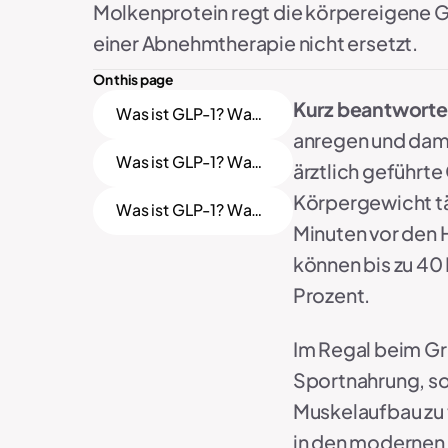
Molkenprotein regt die körpereigene G
einer Abnehmtherapie nicht ersetzt.
On this page
Kurz beantworte
Was ist GLP-1? Was
ist GLP-1?
anregen und dami
Was ist GLP-1? Was
ärztlich geführte
ist GLP-1?
Körpergewicht täg
Was ist GLP-1? Was
ist GLP-1?
Minuten vor den 
können bis zu 40
Prozent.
Im Regal beim Gr
Sportnahrung, so
Muskelaufbau zu 
in den moderne