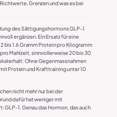
Richtwerte, Grenzen und was es bei
ttung des Sättigungshormons GLP-1
oll ergänzen. Ein Ersatz für eine
 1.2 bis 1.6 Gramm Protein pro Kilogramm
pro Mahlzeit, sinnvollerweise 20 bis 30
 Muskelerhalt: Ohne Gegenmassnahmen
t Protein und Krafttraining unter 10
chen nicht mehr nur bei der
rund dafür hat weniger mit
rt: GLP-1. Genau das Hormon, das auch