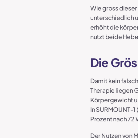
Wie gross dieser 
unterschiedlich 
erhöht die körpe
nutzt beide Hebe
Die Grös
Damit kein falsc
Therapie liegen G
Körpergewicht un
In SURMOUNT-1 (J
Prozent nach 72 
Der Nutzen von Mo