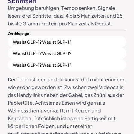
Schritten
Umgebung beruhigen, Tempo senken, Signale
lesen: drei Schritte, dazu 4 bis 5 Mahlzeiten und 25
bis 40 Gramm Protein pro Mahlzeit als Gerüst.
On this page
Was ist GLP-1? Was ist GLP-1?
Was ist GLP-1? Was ist GLP-1?
Was ist GLP-1? Was ist GLP-1?
Der Teller ist leer, und du kannst dich nicht erinnern,
wie er das geworden ist. Zwischen zwei Videocalls,
das Handy links neben der Gabel, das Znüni aus der
Papiertüte. Achtsames Essen wird gern als
Wellnessthema verkauft, mit Kerzen und
Kauzählen. Tatsächlich ist es eine Fertigkeit mit
körperlichen Folgen, und unter einer
medikamentösen Adipositastherapie wird daraus