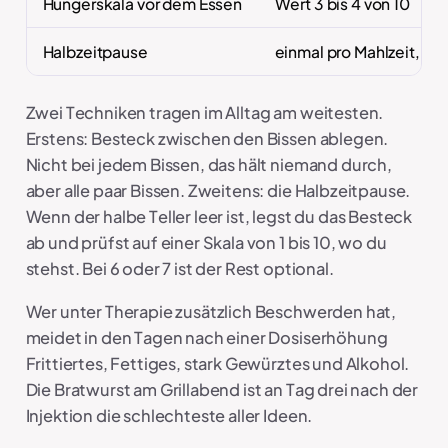
Hungerskala vor dem Essen
Wert 3 bis 4 von 10
Halbzeitpause
einmal pro Mahlzeit, B
Zwei Techniken tragen im Alltag am weitesten.
Erstens: Besteck zwischen den Bissen ablegen.
Nicht bei jedem Bissen, das hält niemand durch,
aber alle paar Bissen. Zweitens: die Halbzeitpause.
Wenn der halbe Teller leer ist, legst du das Besteck
ab und prüfst auf einer Skala von 1 bis 10, wo du
stehst. Bei 6 oder 7 ist der Rest optional.
Wer unter Therapie zusätzlich Beschwerden hat,
meidet in den Tagen nach einer Dosiserhöhung
Frittiertes, Fettiges, stark Gewürztes und Alkohol.
Die Bratwurst am Grillabend ist an Tag drei nach der
Injektion die schlechteste aller Ideen.