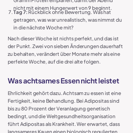
Gramm Protein einplanen, damit der Abend
nicht mit einem Hungerwert von 9 beginnt.
Tag 7:
Rückblick ohne Bewertung. Was hat
getragen, was war unrealistisch, was nimmst du
in die nächste Woche mit?
Nach dieser Woche ist nichts perfekt, und das ist
der Punkt. Zwei von sieben Änderungen dauerhaft
zu behalten, verändert über Monate mehr als eine
perfekte Woche, auf die drei alte folgen.
Was achtsames Essen nicht leistet
Ehrlichkeit gehört dazu. Achtsam zu essen ist eine
Fertigkeit, keine Behandlung. Bei Adipositas sind
bis zu 80 Prozent der Veranlagung genetisch
bedingt, und die Weltgesundheitsorganisation
führt Adipositas als Krankheit. Wer erwartet, dass
langsameres Kauen einen biologisch regulierten