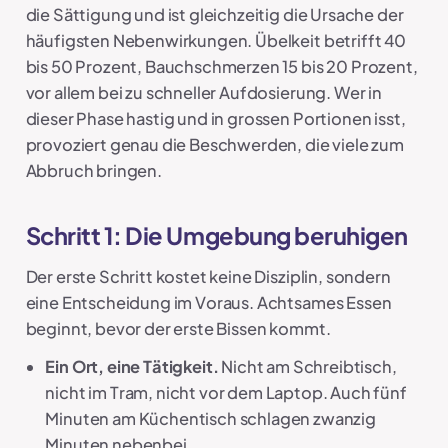
die Sättigung und ist gleichzeitig die Ursache der
häufigsten Nebenwirkungen. Übelkeit betrifft 40
bis 50 Prozent, Bauchschmerzen 15 bis 20 Prozent,
vor allem bei zu schneller Aufdosierung. Wer in
dieser Phase hastig und in grossen Portionen isst,
provoziert genau die Beschwerden, die viele zum
Abbruch bringen.
Schritt 1: Die Umgebung beruhigen
Der erste Schritt kostet keine Disziplin, sondern
eine Entscheidung im Voraus. Achtsames Essen
beginnt, bevor der erste Bissen kommt.
Ein Ort, eine Tätigkeit.
Nicht am Schreibtisch,
nicht im Tram, nicht vor dem Laptop. Auch fünf
Minuten am Küchentisch schlagen zwanzig
Minuten nebenbei.