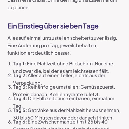
zu planen.
Ein Einstieg über sieben Tage
Alles auf einmal umzustellen scheitert zuverlässig.
Eine Änderung pro Tag, jeweils behalten,
funktioniert deutlich besser.
Tag 1:
Eine Mahlzeit ohne Bildschirm. Nur eine,
und zwar die, bei der es am leichtesten fällt.
Tag 2:
Alles auf einen Teller, nichts aus der
Verpackung.
Tag 3:
Reihenfolge umstellen: Gemüse zuerst,
Protein danach, Kohlenhydrate zuletzt.
Tag 4:
Die Halbzeitpause einbauen, einmal am
Tag.
Tag 5:
Getränke aus der Mahlzeit herausnehmen,
30 bis 60 Minuten davor oder danach trinken.
Tag 6:
Eine Zwischenmahlzeit mit 25 bis 40