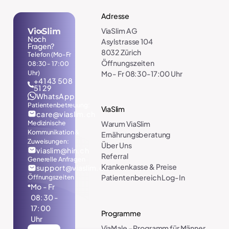
Adresse
ViaSlim AG
Noch
Asylstrasse 104
Fragen?
8032 Zürich
Telefon (Mo-Fr
Öffnungszeiten
08:30 - 17:00
Uhr)
Mo - Fr 08:30-17:00 Uhr
+41 43 508
51 29
WhatsApp
Patientenbetreuung:
ViaSlim
care@viaslim.ch
Medizinische
Warum ViaSlim
Kommunikation &
Ernährungsberatung
Zuweisungen:
Über Uns
viaslim@hin.ch
Referral
Generelle Anfragen
Krankenkasse & Preise
support@viaslim.ch
Öffnungszeiten
Patientenbereich Log-In
Mo - Fr
08:30 -
17:00
Programme
Uhr
ViaMale – Programm für Männer