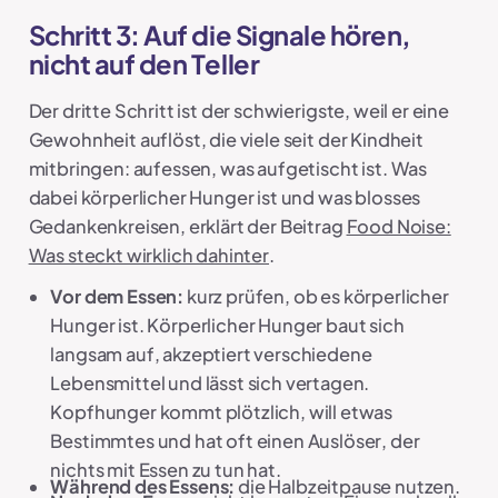
Schritt 3: Auf die Signale hören,
nicht auf den Teller
Der dritte Schritt ist der schwierigste, weil er eine
Gewohnheit auflöst, die viele seit der Kindheit
mitbringen: aufessen, was aufgetischt ist. Was
dabei körperlicher Hunger ist und was blosses
Gedankenkreisen, erklärt der Beitrag
Food Noise:
Was steckt wirklich dahinter
.
Vor dem Essen:
kurz prüfen, ob es körperlicher
Hunger ist. Körperlicher Hunger baut sich
langsam auf, akzeptiert verschiedene
Lebensmittel und lässt sich vertagen.
Kopfhunger kommt plötzlich, will etwas
Bestimmtes und hat oft einen Auslöser, der
nichts mit Essen zu tun hat.
Während des Essens:
die Halbzeitpause nutzen.