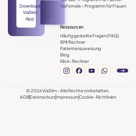
ViaFemale – Programm für Frauen
Download
ViaSlim
App
Ressourcen
Häufig gestellte Fragen (FAQ)
BMI Rechner
Patientenzuweisung
Blog
Klick-Rechner
Nach ob
©
2026
ViaSlim - Alle Rechte vorbehalten.
AGB
Datenschutz
Impressum
Cookie-Richtlinien