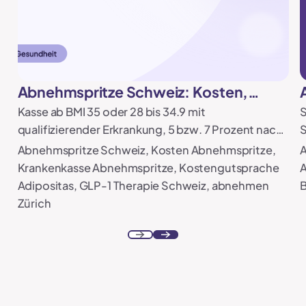
Abnehmspritze Schweiz: Kosten,
Krankenkasse und Ablauf (2026)
Kasse ab BMI 35 oder 28 bis 34.9 mit
S
qualifizierender Erkrankung, 5 bzw. 7 Prozent nach
S
16 Wochen, 1000 bis 3200 CHF Eigenleistung,
S
Abnehmspritze Schweiz, Kosten Abnehmspritze,
A
sonst 299 CHF.
S
Krankenkasse Abnehmspritze, Kostengutsprache
A
Adipositas, GLP-1 Therapie Schweiz, abnehmen
B
Zürich
Previous
Next
Footer