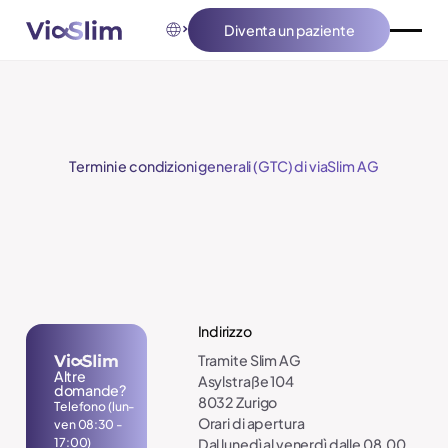
Diventa un paziente
Diventa un paziente
Termini e condizioni generali (GTC) di viaSlim AG
Piè di pagina
Indirizzo
Tramite Slim AG
Altre
Asylstraße 104
domande?
8032 Zurigo
Telefono (lun-
Orari di apertura
ven 08:30 -
17:00)
Dal lunedì al venerdì dalle 08.00