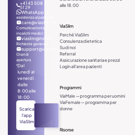
+41 43 508
alle 18.00
51 29
WhatsApp
assistenza al paziente:
care@viaslim.ch
ViaSlim
Comunicazioni e
incarichi medici:
Perché ViaSlim
viaslim@hin.ch
Consulenza dietetica
Richieste generali
Su di noi
support@viaslim.ch
Referral
Orari di
apertura
Assicurazione sanitaria e prezzi
Dal
Login all'area pazienti
lunedì al
venerdì
dalle
Programmi
8:00 alle
ViaMale — programma per uomini
18:00
ViaFemale — programma per
donne
Scarica
l'app
ViaSlim
Risorse