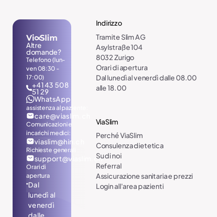
Indirizzo
Tramite Slim AG
Altre
Asylstraße 104
domande?
8032 Zurigo
Telefono (lun-
Orari di apertura
ven 08:30 -
17:00)
Dal lunedì al venerdì dalle 08.00
+41 43 508
alle 18.00
51 29
WhatsApp
assistenza al paziente:
care@viaslim.ch
ViaSlim
Comunicazioni e
incarichi medici:
Perché ViaSlim
viaslim@hin.ch
Consulenza dietetica
Richieste generali
Su di noi
support@viaslim.ch
Referral
Orari di
apertura
Assicurazione sanitaria e prezzi
Dal
Login all'area pazienti
lunedì al
venerdì
dalle