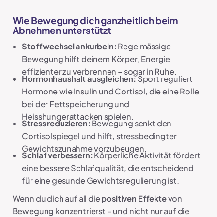
Wie Bewegung dich ganzheitlich beim
Abnehmen unterstützt
Stoffwechsel ankurbeln:
Regelmässige
Bewegung hilft deinem Körper, Energie
effizienter zu verbrennen – sogar in Ruhe.
Hormonhaushalt ausgleichen:
Sport reguliert
Hormone wie Insulin und Cortisol, die eine Rolle
bei der Fettspeicherung und
Heisshungerattacken spielen.
Stress reduzieren:
Bewegung senkt den
Cortisolspiegel und hilft, stressbedingter
Gewichtszunahme vorzubeugen.
Schlaf verbessern:
Körperliche Aktivität fördert
eine bessere Schlafqualität, die entscheidend
für eine gesunde Gewichtsregulierung ist.
Wenn du dich auf all die
positiven Effekte
von
Bewegung konzentrierst – und nicht nur auf die