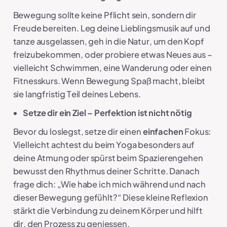
Bewegung sollte keine Pflicht sein, sondern dir
Freude bereiten. Leg deine Lieblingsmusik auf und
tanze ausgelassen, geh in die Natur, um den Kopf
freizubekommen, oder probiere etwas Neues aus –
vielleicht Schwimmen, eine Wanderung oder einen
Fitnesskurs. Wenn Bewegung Spaß macht, bleibt
sie langfristig Teil deines Lebens.
Setze dir ein Ziel – Perfektion ist nicht nötig
Bevor du loslegst, setze dir einen
einfachen
Fokus:
Vielleicht achtest du beim Yoga besonders auf
deine Atmung oder spürst beim Spazierengehen
bewusst den Rhythmus deiner Schritte. Danach
frage dich: „Wie habe ich mich während und nach
dieser Bewegung gefühlt?“ Diese kleine Reflexion
stärkt die Verbindung zu deinem Körper und hilft
dir, den Prozess zu geniessen.