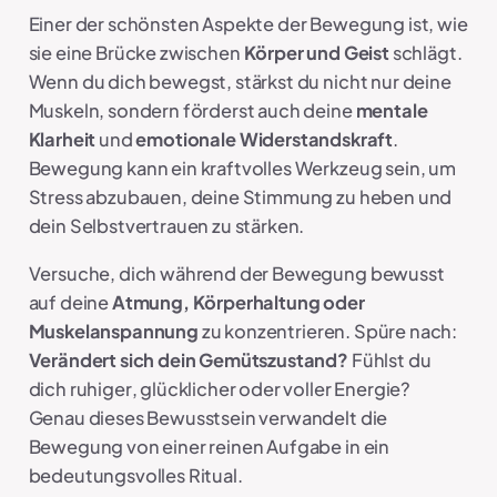
Einer der schönsten Aspekte der Bewegung ist, wie
sie eine
Brücke
zwischen
Körper und Geist
schlägt.
Wenn du dich bewegst, stärkst du nicht nur deine
Muskeln, sondern förderst auch deine
mentale
Klarheit
und
emotionale Widerstandskraft
.
Bewegung kann ein kraftvolles Werkzeug sein, um
Stress abzubauen, deine Stimmung zu heben und
dein Selbstvertrauen zu stärken.
Versuche, dich während der Bewegung bewusst
auf deine
Atmung, Körperhaltung oder
Muskelanspannung
zu konzentrieren. Spüre nach:
Verändert sich dein Gemütszustand?
Fühlst du
dich ruhiger, glücklicher oder voller Energie?
Genau dieses Bewusstsein verwandelt die
Bewegung von einer reinen Aufgabe in ein
bedeutungsvolles Ritual.