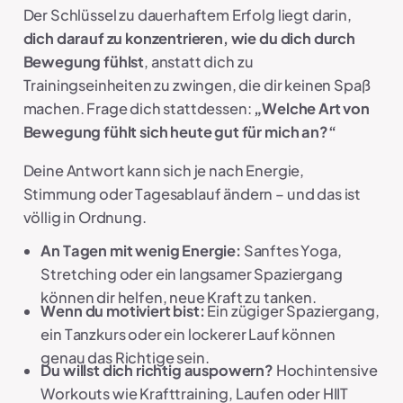
Der Schlüssel zu dauerhaftem Erfolg liegt darin,
dich darauf zu konzentrieren, wie du dich durch
Bewegung fühlst
, anstatt dich zu
Trainingseinheiten zu zwingen, die dir keinen Spaß
machen. Frage dich stattdessen:
„Welche Art von
Bewegung fühlt sich heute gut für mich an?“
Deine Antwort kann sich je nach Energie,
Stimmung oder Tagesablauf ändern – und das ist
völlig in Ordnung.
An Tagen mit wenig Energie:
Sanftes Yoga,
Stretching oder ein langsamer Spaziergang
können dir helfen, neue Kraft zu tanken.
Wenn du motiviert bist:
Ein zügiger Spaziergang,
ein Tanzkurs oder ein lockerer Lauf können
genau das Richtige sein.
Du willst dich richtig auspowern?
Hochintensive
Workouts wie Krafttraining, Laufen oder HIIT