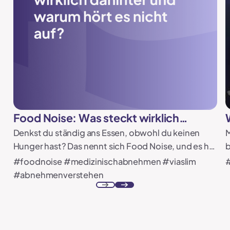
Food Noise: Was steckt wirklich
dahinter und warum hört es nicht auf?
Denkst du ständig ans Essen, obwohl du keinen
M
Hunger hast? Das nennt sich Food Noise, und es hat
b
nichts mit Disziplin zu tun. Erfahre, was
#foodnoise #medizinischabnehmen #viaslim
#
dahintersteckt und was wirklich hilft.
#abnehmenverstehen
Previous
Prossimo
Piè di pagina