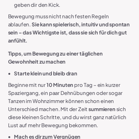
geben dir den Kick.
Bewegung muss nicht nach festen Regeln
ablaufen.
Sie kann spielerisch, intuitiv und spontan
sein – das Wichtigste ist, dass sie sich für dich gut
anfühlt.
Tipps, um Bewegung zu einer täglichen
Gewohnheit zu machen
Starte klein und bleib dran
Beginne mit nur
10 Minuten
pro Tag – ein kurzer
Spaziergang, ein paar Dehnübungen oder sogar
Tanzen im Wohnzimmer können schon einen
Unterschied machen. Mit der Zeit
summieren
sich
diese kleinen Schritte, und du wirst ganz natürlich
Lust auf mehr Bewegung bekommen.
Mach es dir zum Vergnügen